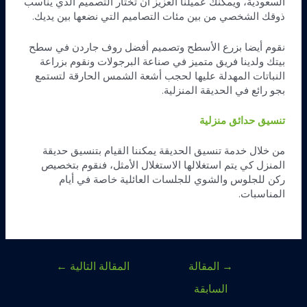
السعودية، ويمكنك عميلنا العزيز أن تختار التصميم الذي يناسب
ذوقك الشخصي من بين مئات التصاميم التي نضعها بين يديك.
نقوم أيضا بزرع الأسطح وتصميم أفضل روف جاردن في سطح
بيتك ولدينا فريق متميز في صناعة البرجولات ونقوم بزراعة
النباتات المهدلة عليها لحجب أشعة الشمس الحارقة لتستمع
بجو رائع في الحديقة المنزلية.
تنسيق حدائق منزلية
من خلال خدمة تنسيق الحديقة يمكننا القيام بتنسيق حديقة
المنزل كي يتم استغلالها الاستغلال الأمثل، فنقوم بتخصيص
ركن للجلوس والشوي للجلسات العائلية خاصة في أيام
المناسبات.
→
المقالة
المقالة التالية
←
السابقة