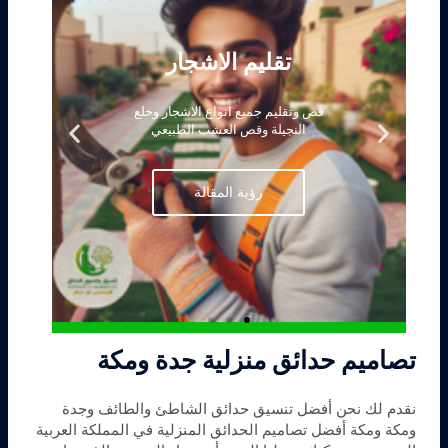
تقليم الاشجار
قص وتقليم جميع انواع الاشجار وخلع
N
P
النجيلة وقص العشب الطبيعي
e
r
x
e
t
v
رؤية المقالة
s
i
l
o
i
u
d
s
e
s
l
i
تصاميم حدائق منزلية جدة ومكة
d
e
نقدم لك نحن أفضل تنسيق حدائق الشاطئ والطائف وجدة
ومكة ومكة أفضل تصاميم الحدائق المنزلية في المملكة العربية