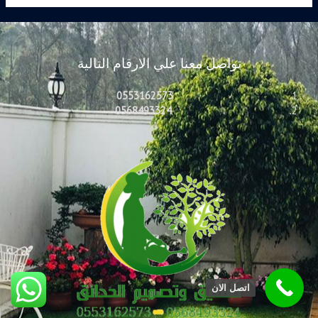
تواصل معنا علي الارقام التالية
0553162573
0568493324
اتصل الان