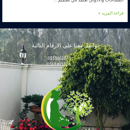
قراءة المزيد »
تواصل معنا علي الارقام التالية
0553162573
0568493324